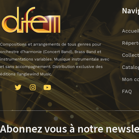
Navi
Accuei
Répert
Compositions et arrangements de tous genres pour
orchestre d’harmonie (Concert Band), Brass Band et
Collec
instrumentations variables. Musique instrumentale avec
Catalo
et sans accompagnement. Distribution exclusive des
éditions Tanglewind Music.
Mon c
J
T
I
Y
FAQ
k
w
n
o
i
i
s
u
-
t
t
t
f
t
a
u
a
e
g
b
Abonnez vous à notre newsle
c
r
r
e
e
a