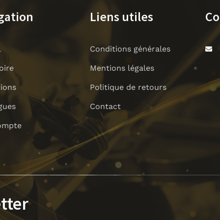
gation
Liens utiles
Co
l
Conditions générales
oire
Mentions légales
tions
Politique de retours
gues
Contact
ompte
tter