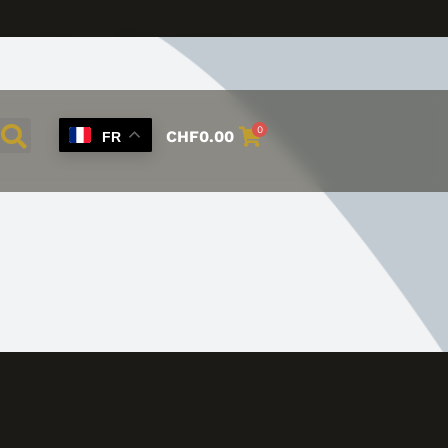
onnexion
Mon compte
0
CHF
0.00
FR