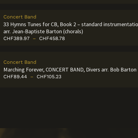
Concert Band
33 Hymns Tunes for CB, Book 2 – standard instrumentati
arr. Jean-Baptiste Barton (chorals)
CHF
389.97
–
CHF
458.78
Concert Band
Marching Forever, CONCERT BAND, Divers arr. Bob Barton
CHF
89.44
–
CHF
105.23