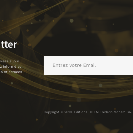
tter
mises à jour
ez informé sur
ls et astuces
Copyright © 2023. Editions DIFEM Frédéric Monard SA. T