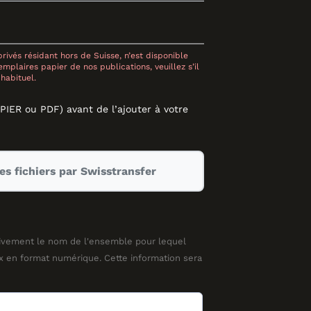
rivés résidant hors de Suisse, n’est disponible
mplaires papier de nos publications, veuillez s’il
habituel.
APIER ou PDF) avant de l’ajouter à votre
s fichiers par Swisstransfer
ivement le nom de l'ensemble pour lequel
en format numérique. Cette information sera