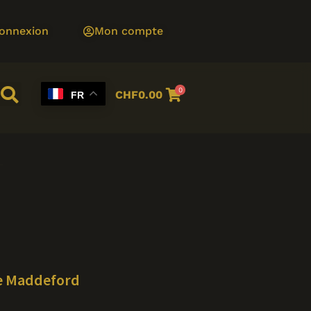
onnexion
Mon compte
0
CHF
0.00
FR
e Maddeford