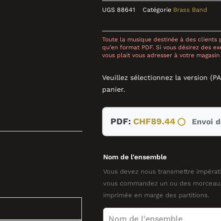
UGS
88641
Catégorie
Brass Band
Toute la musique destinée à des clients p
qu’en format PDF. Si vous désirez des exe
vous plait vous adresser à votre magasin 
Veuillez sélectionnez la version (P
panier.
quantité
PDF:
CHF
89.44
Envoi de
de
Shlomit,
BRASS
Nom de l'ensemble
BAND,
Lee
Vous devez nous transmettre impérat
Maddeford
vous commandez un ou des morceaux 
imprimée en marge des partitions.