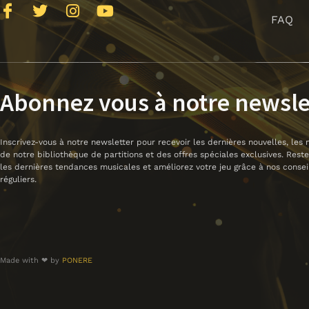
J
T
I
Y
FAQ
k
w
n
o
i
i
s
u
-
t
t
t
f
t
a
u
a
e
g
b
Abonnez vous à notre newsle
c
r
r
e
e
a
b
m
Inscrivez-vous à notre newsletter pour recevoir les dernières nouvelles, les 
o
de notre bibliothèque de partitions et des offres spéciales exclusives. Rest
o
les dernières tendances musicales et améliorez votre jeu grâce à nos consei
k
réguliers.
-
l
i
g
h
Made with ❤ by
PONERE
t