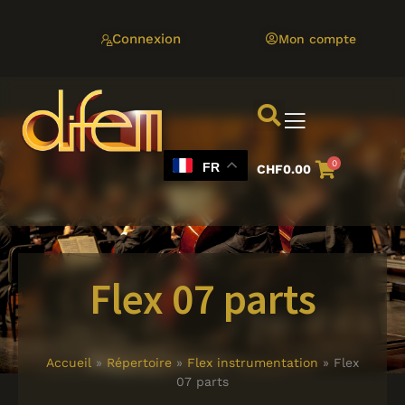
Aller
au
Connexion
Mon compte
contenu
0
FR
CHF
0.00
Flex 07 parts
Accueil
»
Répertoire
»
Flex instrumentation
»
Flex
07 parts