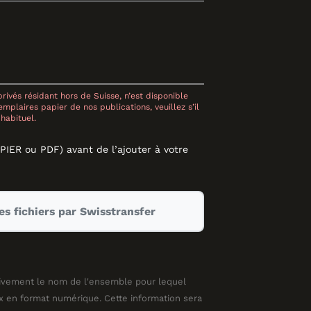
rivés résidant hors de Suisse, n’est disponible
mplaires papier de nos publications, veuillez s’il
habituel.
APIER ou PDF) avant de l’ajouter à votre
s fichiers par Swisstransfer
ivement le nom de l'ensemble pour lequel
en format numérique. Cette information sera