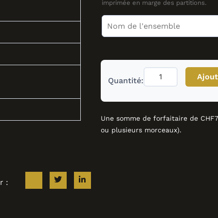
Nicoud
imprimée en marge des partitions.
Ajout
Quantité:
Une somme de forfaitaire de CHF7.
ou plusieurs morceaux).
r :