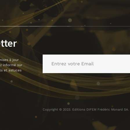
tter
mises à jour
ez informé sur
ls et astuces
Copyright © 2023. Editions DIFEM Frédéric Monard SA. T