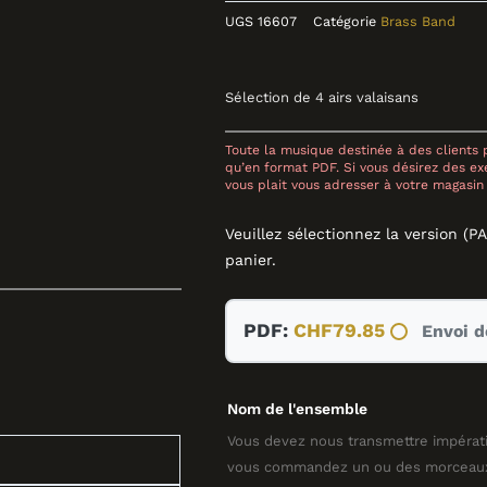
UGS
16607
Catégorie
Brass Band
Sélection de 4 airs valaisans
Toute la musique destinée à des clients p
qu’en format PDF. Si vous désirez des exe
vous plait vous adresser à votre magasin 
Veuillez sélectionnez la version (P
panier.
quantité
PDF:
CHF
79.85
Envoi de
de
Assiette
valaisanne,
Nom de l'ensemble
BRASS
BAND,
Vous devez nous transmettre impérat
Armand
vous commandez un ou des morceaux 