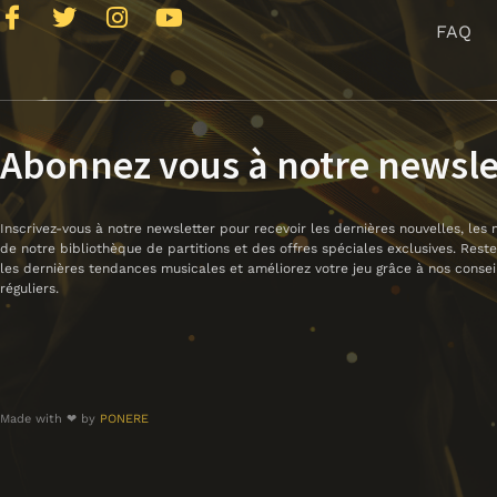
J
T
I
Y
FAQ
k
w
n
o
i
i
s
u
-
t
t
t
f
t
a
u
a
e
g
b
Abonnez vous à notre newsle
c
r
r
e
e
a
b
m
Inscrivez-vous à notre newsletter pour recevoir les dernières nouvelles, les 
o
de notre bibliothèque de partitions et des offres spéciales exclusives. Rest
o
les dernières tendances musicales et améliorez votre jeu grâce à nos consei
k
réguliers.
-
l
i
g
h
Made with ❤ by
PONERE
t