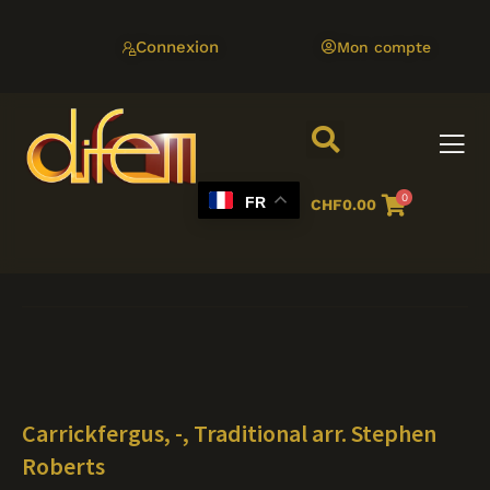
Aller
au
Connexion
Mon compte
contenu
0
FR
CHF
0.00
Carrickfergus, -, Traditional arr. Stephen
Roberts