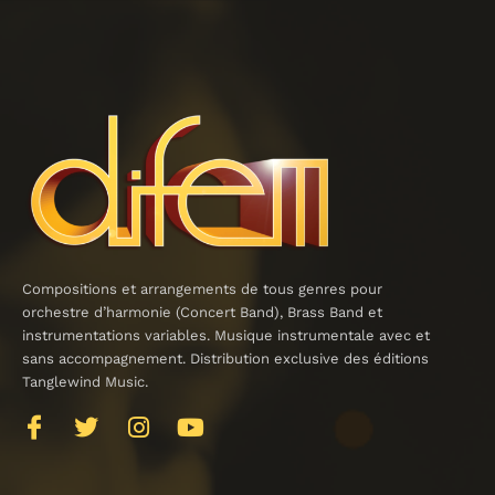
Compositions et arrangements de tous genres pour
orchestre d’harmonie (Concert Band), Brass Band et
instrumentations variables. Musique instrumentale avec et
sans accompagnement. Distribution exclusive des éditions
Tanglewind Music.
J
T
I
Y
k
w
n
o
i
i
s
u