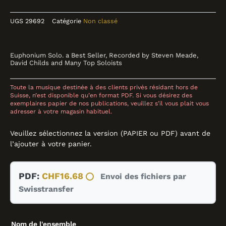
UGS
29692
Catégorie
Non classé
Euphonium Solo. a Best Seller, Recorded by Steven Meade,
David Childs and Many Top Soloists
Collections
Catalogue
Contact
Toute la musique destinée à des clients privés résidant hors de
Suisse, n’est disponible qu’en format PDF. Si vous désirez des
exemplaires papier de nos publications, veuillez s’il vous plait vous
adresser à votre magasin habituel.
Veuillez sélectionnez la version (PAPIER ou PDF) avant de
l’ajouter à votre panier.
quantité
PDF:
CHF
16.68
Envoi des fichiers par
de
Swisstransfer
Carrickfergus,
-,
Traditional
Nom de l'ensemble