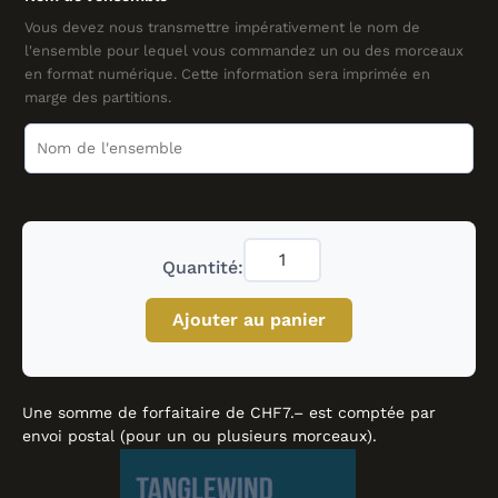
arr.
Stephen
Vous devez nous transmettre impérativement le nom de
l'ensemble pour lequel vous commandez un ou des morceaux
Roberts
en format numérique. Cette information sera imprimée en
marge des partitions.
Quantité:
Ajouter au panier
Une somme de forfaitaire de CHF7.– est comptée par
envoi postal (pour un ou plusieurs morceaux).