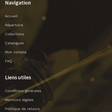
-
t
t
t
Navigation
f
t
a
u
a
e
g
b
Accueil
c
r
r
e
e
a
Répertoire
b
m
o
Collections
o
Catalogues
k
-
Mon compte
l
i
FAQ
g
h
Liens utiles
t
Conditions générales
Mentions légales
Politique de retours