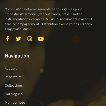
Compositions et arrangements de tous genres pour
orchestre d’harmonie (Concert Band), Brass Band et
instrumentations variables. Musique instrumentale avec et
sans accompagnement. Distribution exclusive des éditions
Tanglewind Music.
J
T
I
Y
k
w
n
o
i
i
s
u
-
t
t
t
Navigation
f
t
a
u
a
e
g
b
Accueil
c
r
r
e
e
a
Répertoire
b
m
o
Collections
o
Catalogues
k
-
Mon compte