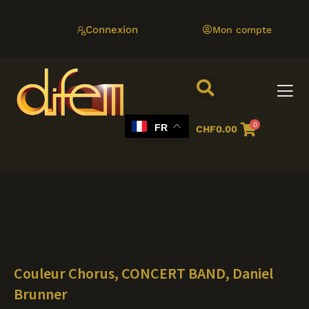
Aller
au
Connexion
Mon compte
contenu
0
FR
CHF
0.00
Couleur Chorus, CONCERT BAND, Daniel
Brunner