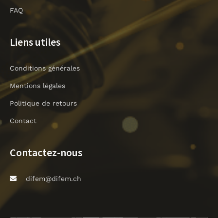
l
i
FAQ
g
h
Liens utiles
t
Conditions générales
Mentions légales
Politique de retours
Contact
Contactez-nous
difem@difem.ch