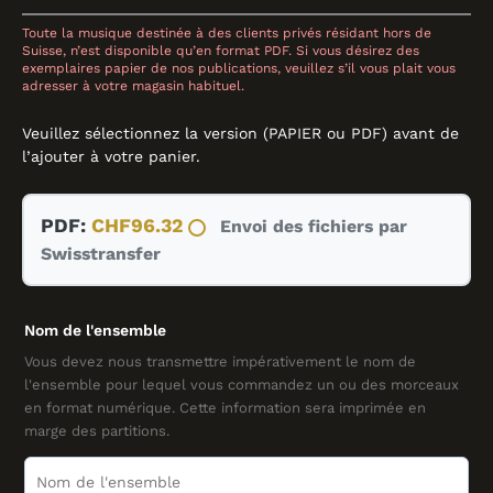
Toute la musique destinée à des clients privés résidant hors de
Suisse, n’est disponible qu’en format PDF. Si vous désirez des
exemplaires papier de nos publications, veuillez s’il vous plait vous
adresser à votre magasin habituel.
Veuillez sélectionnez la version (PAPIER ou PDF) avant de
l’ajouter à votre panier.
quantité
PDF:
CHF
96.32
Envoi des fichiers par
de
Swisstransfer
Couleur
Chorus,
CONCERT
Nom de l'ensemble
BAND,
Daniel
Vous devez nous transmettre impérativement le nom de
l'ensemble pour lequel vous commandez un ou des morceaux
Brunner
en format numérique. Cette information sera imprimée en
marge des partitions.