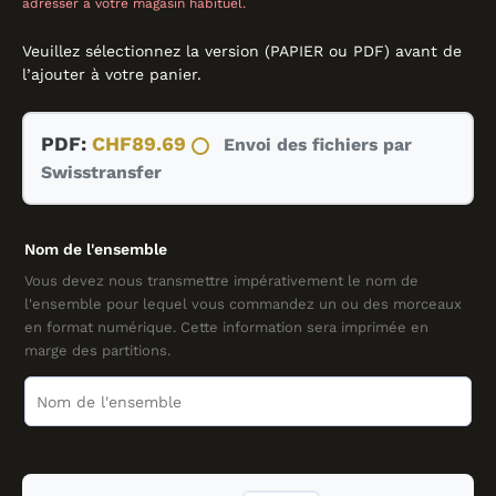
adresser à votre magasin habituel.
Veuillez sélectionnez la version (PAPIER ou PDF) avant de
l’ajouter à votre panier.
quantité
PDF:
CHF
89.69
Envoi des fichiers par
de
Swisstransfer
Djindji
Rindji
Bubamara,
Nom de l'ensemble
BRASS
BAND,
Vous devez nous transmettre impérativement le nom de
l'ensemble pour lequel vous commandez un ou des morceaux
Jankovic
en format numérique. Cette information sera imprimée en
arr.
marge des partitions.
Stephen
Roberts