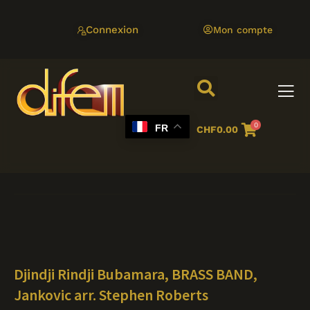
Aller
au
Connexion
Mon compte
contenu
0
FR
CHF
0.00
Djindji Rindji Bubamara, BRASS BAND,
Jankovic arr. Stephen Roberts