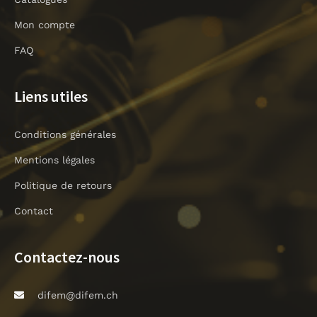
k
-
Mon compte
l
i
FAQ
g
h
Liens utiles
t
Conditions générales
Mentions légales
Politique de retours
Contact
Contactez-nous
difem@difem.ch