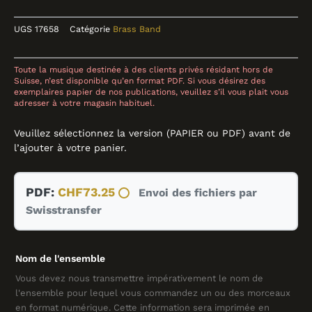
UGS
17658
Catégorie
Brass Band
Toute la musique destinée à des clients privés résidant hors de
Suisse, n’est disponible qu’en format PDF. Si vous désirez des
Collections
Catalogue
Contact
exemplaires papier de nos publications, veuillez s’il vous plait vous
adresser à votre magasin habituel.
Veuillez sélectionnez la version (PAPIER ou PDF) avant de
l’ajouter à votre panier.
quantité
PDF:
CHF
73.25
Envoi des fichiers par
de
Swisstransfer
Re
460
Chaumont,
Nom de l'ensemble
BRASS
BAND,
Vous devez nous transmettre impérativement le nom de
l'ensemble pour lequel vous commandez un ou des morceaux
Raymond
en format numérique. Cette information sera imprimée en
Gobbo