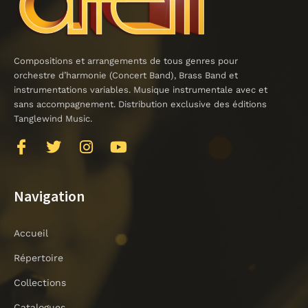
Compositions et arrangements de tous genres pour
orchestre d’harmonie (Concert Band), Brass Band et
instrumentations variables. Musique instrumentale avec et
sans accompagnement. Distribution exclusive des éditions
Tanglewind Music.
J
T
I
Y
k
w
n
o
i
i
s
u
-
t
t
t
Navigation
f
t
a
u
a
e
g
b
Accueil
c
r
r
e
e
a
Répertoire
b
m
o
Collections
o
Catalogues