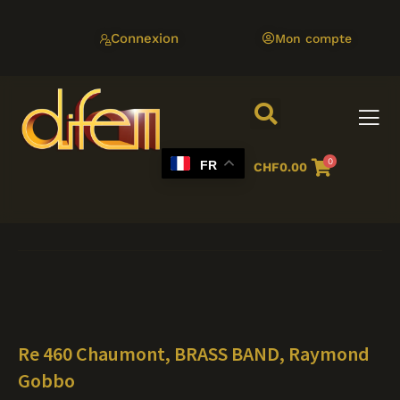
Aller
au
Connexion
Mon compte
contenu
0
FR
CHF
0.00
Re 460 Chaumont, BRASS BAND, Raymond
Gobbo