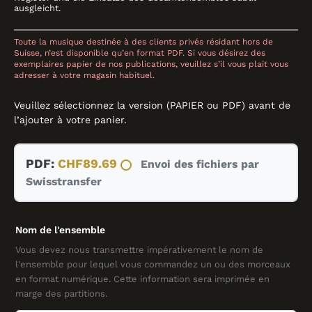
ausgleicht.
Toute la musique destinée à des clients privés résidant hors de
Suisse, n’est disponible qu’en format PDF. Si vous désirez des
exemplaires papier de nos publications, veuillez s’il vous plait vous
adresser à votre magasin habituel.
Veuillez sélectionnez la version (PAPIER ou PDF) avant de
l’ajouter à votre panier.
quantité
PDF:
CHF
89.69
Envoi des fichiers par
de
Swisstransfer
Slane,
BRASS
BAND,
Nom de l'ensemble
Traditional
arr.
Vous devez nous transmettre impérativement le nom de
l'ensemble pour lequel vous commandez un ou des morceaux
Frank
en format numérique. Cette information sera imprimée en
Culross
marge des partitions.