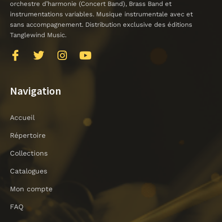
orchestre d’harmonie (Concert Band), Brass Band et
instrumentations variables. Musique instrumentale avec et
sans accompagnement. Distribution exclusive des éditions
Tanglewind Music.
J
T
I
Y
k
w
n
o
i
i
s
u
-
t
t
t
Navigation
f
t
a
u
a
e
g
b
Accueil
c
r
r
e
e
a
Répertoire
b
m
o
Collections
o
Catalogues
k
-
Mon compte
l
i
FAQ
g