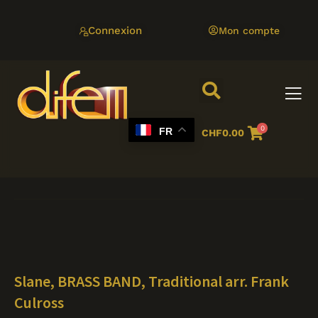
Aller
au
Connexion
Mon compte
contenu
0
FR
CHF
0.00
Slane, BRASS BAND, Traditional arr. Frank
Culross