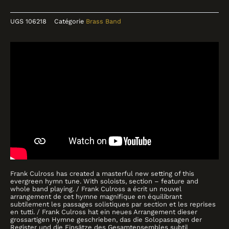
UGS
106218
Catégorie
Brass Band
Collections
Catalogue
Contact
Frank Culross has created a masterful new setting of this
evergreen hymn tune. With soloists, section – feature and
whole band playing. / Frank Culross a écrit un nouvel
arrangement de cet hymne magnifique en équilibrant
subtilement les passages solistiques par section et les reprises
en tutti. / Frank Culross hat ein neues Arrangement dieser
grossartigen Hymne geschrieben, das die Solopassagen der
Register und die Einsätze des Gesamtensembles subtil