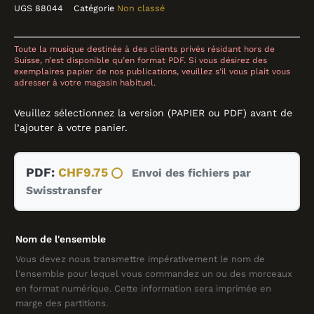
UGS
88044
Catégorie
Non classé
Toute la musique destinée à des clients privés résidant hors de
Suisse, n’est disponible qu’en format PDF. Si vous désirez des
exemplaires papier de nos publications, veuillez s’il vous plait vous
adresser à votre magasin habituel.
Collections
Catalogue
Contact
Veuillez sélectionnez la version (PAPIER ou PDF) avant de
l’ajouter à votre panier.
quantité
PDF:
CHF
9.75
Envoi des fichiers par
de
Swisstransfer
Trois
Sonneries
de
Nom de l'ensemble
France,
-,
Vous devez nous transmettre impérativement le nom de
l'ensemble pour lequel vous commandez un ou des morceaux
Anonyme
en format numérique. Cette information sera imprimée en
marge des partitions.