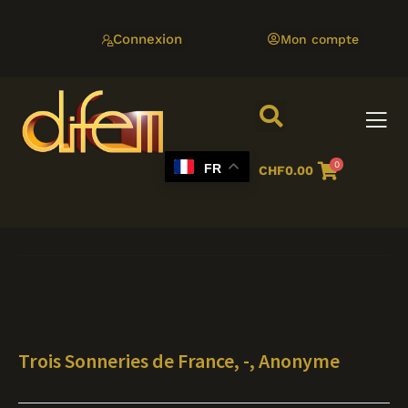
Aller
au
Connexion
Mon compte
contenu
0
FR
CHF
0.00
Trois Sonneries de France, -, Anonyme