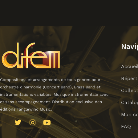
Navi
Accuei
Répert
Compositions et arrangements de tous genres pour
orchestre d’harmonie (Concert Band), Brass Band et
Collec
instrumentations variables. Musique instrumentale avec
Catalo
et sans accompagnement. Distribution exclusive des
éditions Tanglewind Music.
Mon c
J
T
I
Y
FAQ
k
w
n
o
i
i
s
u