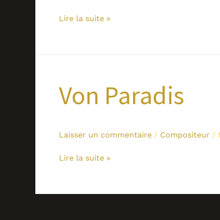
Lire la suite »
Von
Von Paradis
Paradis
Laisser un commentaire
/
Compositeur
/
Lire la suite »