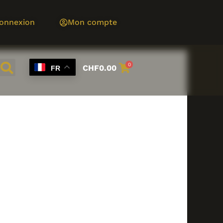
onnexion
Mon compte
0
CHF
0.00
FR