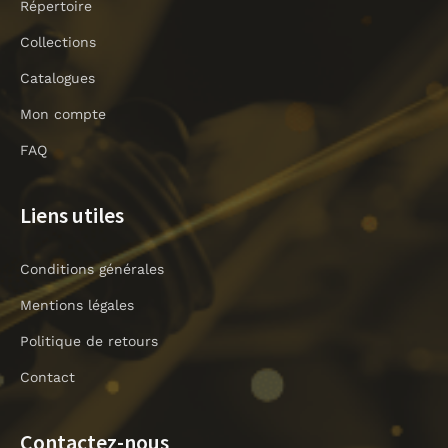
Répertoire
b
m
o
Collections
o
Catalogues
k
-
Mon compte
l
i
FAQ
g
h
Liens utiles
t
Conditions générales
Mentions légales
Politique de retours
Contact
Contactez-nous