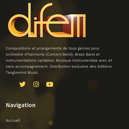
Compositions et arrangements de tous genres pour
orchestre d’harmonie (Concert Band), Brass Band et
instrumentations variables. Musique instrumentale avec et
sans accompagnement. Distribution exclusive des éditions
Tanglewind Music.
J
T
I
Y
k
w
n
o
i
i
s
u
-
t
t
t
Navigation
f
t
a
u
a
e
g
b
Accueil
c
r
r
e
e
a