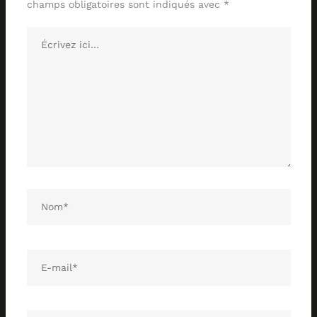
champs obligatoires sont indiqués avec
*
Écrivez
ici…
Collections
Catalogue
Contact
Nom*
E-
mail*