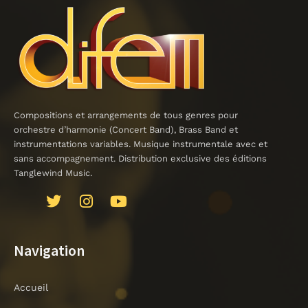
Compositions et arrangements de tous genres pour
orchestre d’harmonie (Concert Band), Brass Band et
instrumentations variables. Musique instrumentale avec et
sans accompagnement. Distribution exclusive des éditions
Tanglewind Music.
J
T
I
Y
k
w
n
o
i
i
s
u
-
t
t
t
Navigation
f
t
a
u
a
e
g
b
Accueil
c
r
r
e
e
a