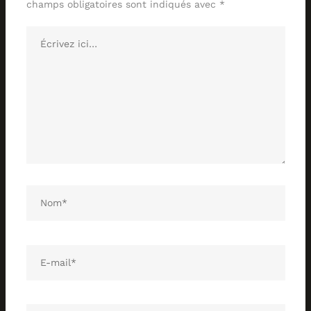
champs obligatoires sont indiqués avec
*
Écrivez
ici…
Collections
Catalogue
Contact
Nom*
E-
mail*