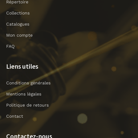
Répertoire
b
m
o
Collections
o
Catalogues
k
-
Mon compte
l
i
FAQ
g
h
Liens utiles
t
Conditions générales
Mentions légales
Politique de retours
Contact
Contactez-nous